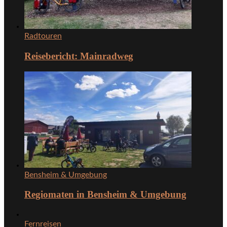
Radtouren
Reisebericht: Mainradweg
Bensheim & Umgebung
Regiomaten in Bensheim & Umgebung
Fernreisen