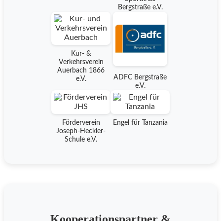
Bergstraße e.V.
Kur- &
Verkehrsverein
Auerbach 1866
ADFC Bergstraße
e.V.
e.V.
Förderverein
Engel für Tanzania
Joseph-Heckler-
Schule e.V.
Kooperationspartner &