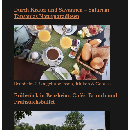
Durch Krater und Savannen – Safari in
Tansanias Naturparadiesen
Bensheim & Umgebung
Essen, Trinken & Genuss
Frühstück in Bensheim: Cafés, Brunch und
Frühstücksbuffet