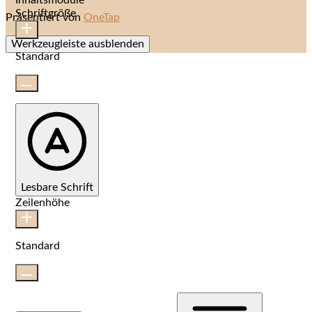
Inhaltsmodule
Schriftgröße
Präsentiert von
OneTap
Werkzeugleiste ausblenden
Standard
Lesbare Schrift
Zeilenhöhe
Standard