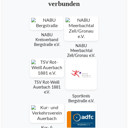
verbunden
NABU
Kreisverband
Bergstraße e.V.
NABU
Meerbachtal
Zell/Gronau e.V.
TSV Rot-Weiß
Auerbach 1881
e.V.
Sportkreis
Bergstraße e.V.