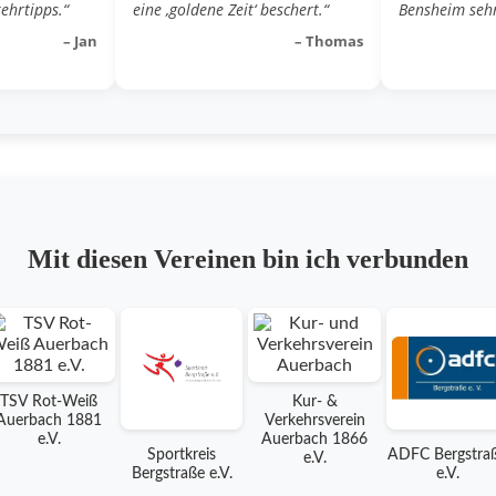
ehrtipps.“
eine ‚goldene Zeit‘ beschert.“
Bensheim sehr
– Jan
– Thomas
Mit diesen Vereinen bin ich verbunden
TSV Rot-Weiß
Kur- &
Auerbach 1881
Verkehrsverein
e.V.
Auerbach 1866
Sportkreis
ADFC Bergstra
e.V.
Bergstraße e.V.
e.V.