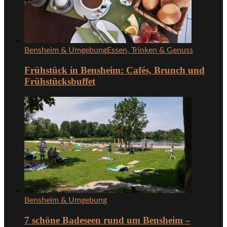
Bensheim & Umgebung
Essen, Trinken & Genuss
Frühstück in Bensheim: Cafés, Brunch und
Frühstücksbuffet
Bensheim & Umgebung
7 schöne Badeseen rund um Bensheim –