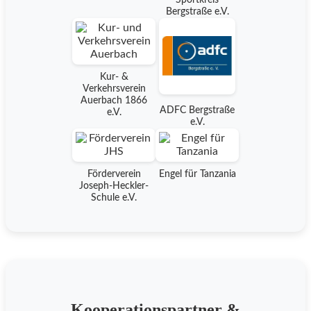
Bergstraße e.V.
Kur- &
Verkehrsverein
Auerbach 1866
ADFC Bergstraße
e.V.
e.V.
Förderverein
Engel für Tanzania
Joseph-Heckler-
Schule e.V.
Kooperationspartner &