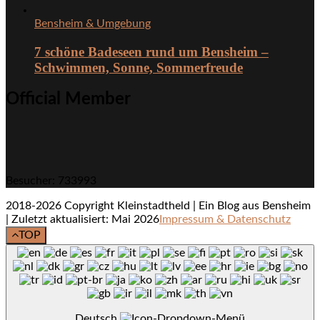
Bensheim & Umgebung
7 schöne Badeseen rund um Bensheim –
Schwimmen, Sonne, Sommerfreude
Official Member
Besucher: 733993
2018-2026 Copyright Kleinstadtheld | Ein Blog aus Bensheim
| Zuletzt aktualisiert: Mai 2026
Impressum & Datenschutz
TOP
Deutsch