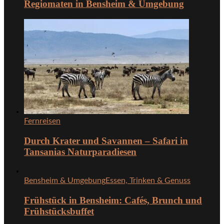
Regiomaten in Bensheim & Umgebung
Fernreisen
Durch Krater und Savannen – Safari in
Tansanias Naturparadiesen
Bensheim & Umgebung
Essen, Trinken & Genuss
Frühstück in Bensheim: Cafés, Brunch und
Frühstücksbuffet