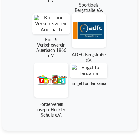
e.V.
Sportkreis
Bergstraße e.V.
Kur- &
Verkehrsverein
Auerbach 1866
ADFC Bergstraße
e.V.
e.V.
Engel für Tanzania
Förderverein
Joseph-Heckler-
Schule e.V.