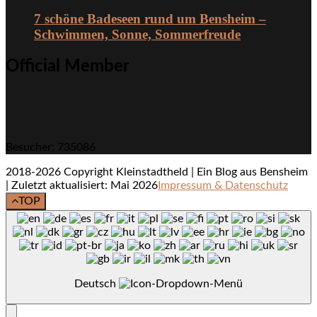
7 schöne Badeseen rund um Bensheim –
Schwimmen, Sonne, Sommerfreude
Official Member
Besucher: 735086
2018-2026 Copyright Kleinstadtheld | Ein Blog aus Bensheim
| Zuletzt aktualisiert: Mai 2026
Impressum & Datenschutz
TOP
Deutsch