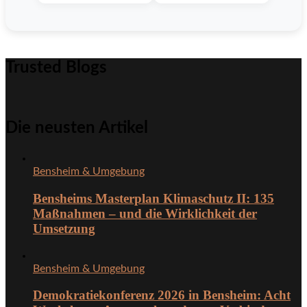
Trusted Blogs
Die neusten Artikel
Bensheim & Umgebung
Bensheims Masterplan Klimaschutz II: 135
Maßnahmen – und die Wirklichkeit der
Umsetzung
Bensheim & Umgebung
Demokratiekonferenz 2026 in Bensheim: Acht