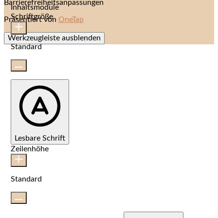
Barrierefreiheitsanpassungen
Inhaltsmodule
Schriftgröße
Präsentiert von
OneTap
Werkzeugleiste ausblenden
Standard
Lesbare Schrift
Zeilenhöhe
Standard