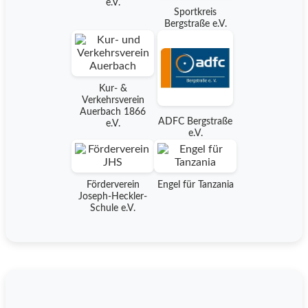
e.V.
Sportkreis
Bergstraße e.V.
Kur- &
Verkehrsverein
Auerbach 1866
ADFC Bergstraße
e.V.
e.V.
Förderverein
Engel für Tanzania
Joseph-Heckler-
Schule e.V.