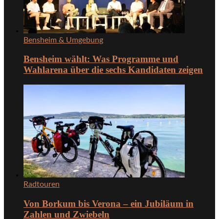
Bensheim & Umgebung
Bensheim wählt: Was Programme und
Wahlarena über die sechs Kandidaten zeigen
Radtouren
Von Borkum bis Verona – ein Jubiläum in
Zahlen und Zwiebeln