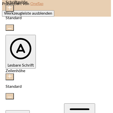
Schriftgröße
Präsentiert von
OneTap
Werkzeugleiste ausblenden
Standard
Lesbare Schrift
Zeilenhöhe
Standard