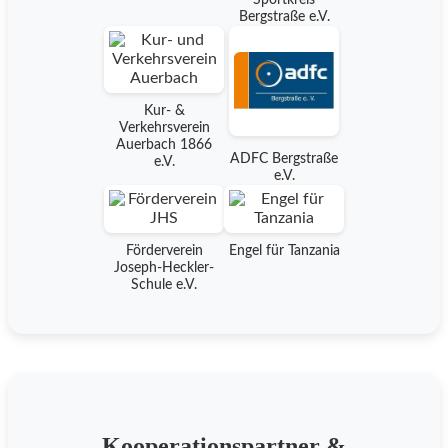
Bergstraße e.V.
Kur- &
Verkehrsverein
Auerbach 1866
ADFC Bergstraße
e.V.
e.V.
Förderverein
Engel für Tanzania
Joseph-Heckler-
Schule e.V.
Kooperationspartner &