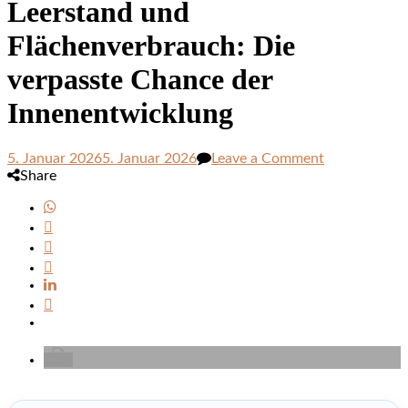
Leerstand und
Flächenverbrauch: Die
verpasste Chance der
Innenentwicklung
on
5. Januar 2026
5. Januar 2026
Leave a Comment
Leerstand
Share
und
Flächenverbr
Die
verpasste
Chance
der
Innenentwic