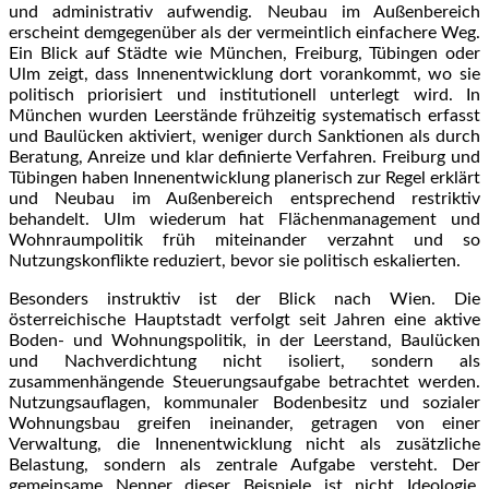
und administrativ aufwendig. Neubau im Außenbereich
erscheint demgegenüber als der vermeintlich einfachere Weg.
Ein Blick auf Städte wie München, Freiburg, Tübingen oder
Ulm zeigt, dass Innenentwicklung dort vorankommt, wo sie
politisch priorisiert und institutionell unterlegt wird. In
München wurden Leerstände frühzeitig systematisch erfasst
und Baulücken aktiviert, weniger durch Sanktionen als durch
Beratung, Anreize und klar definierte Verfahren. Freiburg und
Tübingen haben Innenentwicklung planerisch zur Regel erklärt
und Neubau im Außenbereich entsprechend restriktiv
behandelt. Ulm wiederum hat Flächenmanagement und
Wohnraumpolitik früh miteinander verzahnt und so
Nutzungskonflikte reduziert, bevor sie politisch eskalierten.
Besonders instruktiv ist der Blick nach Wien. Die
österreichische Hauptstadt verfolgt seit Jahren eine aktive
Boden- und Wohnungspolitik, in der Leerstand, Baulücken
und Nachverdichtung nicht isoliert, sondern als
zusammenhängende Steuerungsaufgabe betrachtet werden.
Nutzungsauflagen, kommunaler Bodenbesitz und sozialer
Wohnungsbau greifen ineinander, getragen von einer
Verwaltung, die Innenentwicklung nicht als zusätzliche
Belastung, sondern als zentrale Aufgabe versteht. Der
gemeinsame Nenner dieser Beispiele ist nicht Ideologie,