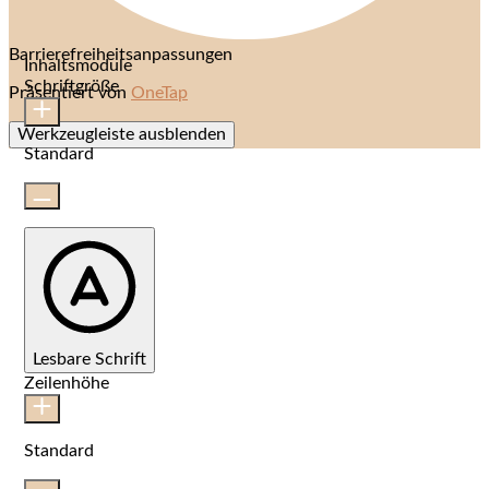
Barrierefreiheitsanpassungen
Inhaltsmodule
Schriftgröße
Präsentiert von
OneTap
Werkzeugleiste ausblenden
Standard
Lesbare Schrift
Zeilenhöhe
Standard