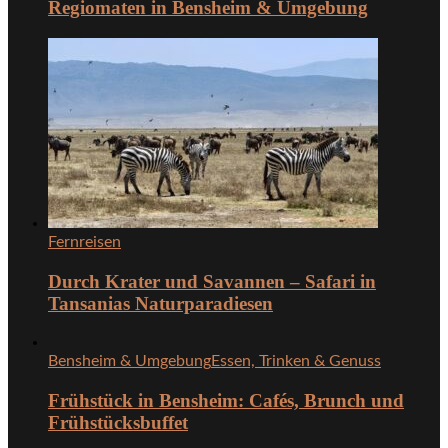
Regiomaten in Bensheim & Umgebung
Fernreisen
Durch Krater und Savannen – Safari in
Tansanias Naturparadiesen
Bensheim & Umgebung
Essen, Trinken & Genuss
Frühstück in Bensheim: Cafés, Brunch und
Frühstücksbuffet