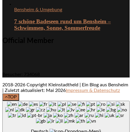
Bensheim & Umgebung
7 schöne Badeseen rund um Bensheim –
Schwimmen, Sonne, Sommerfreude
Official Member
Besucher: 734068
2018-2026 Copyright Kleinstadtheld | Ein Blog aus Bensheim
| Zuletzt aktualisiert: Mai 2026
Impressum & Datenschutz
TOP
Deutsch