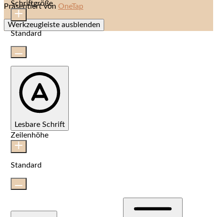
Schriftgröße
Präsentiert von
OneTap
Werkzeugleiste ausblenden
Standard
Lesbare Schrift
Zeilenhöhe
Standard