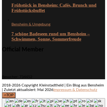
Frühstück in Bensheim: Cafés, Brunch und
Frühstücksbuffet
Bensheim & Umgebung
7 schöne Badeseen rund um Bensheim –
Schwimmen, Sonne, Sommerfreude
Official Member
Besucher: 734452
2018-2026 Copyright Kleinstadtheld | Ein Blog aus Bensheim
| Zuletzt aktualisiert: Mai 2026
Impressum & Datenschutz
TOP