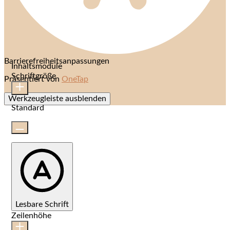
Barrierefreiheitsanpassungen
Inhaltsmodule
Schriftgröße
Präsentiert von
OneTap
Werkzeugleiste ausblenden
Standard
Lesbare Schrift
Zeilenhöhe