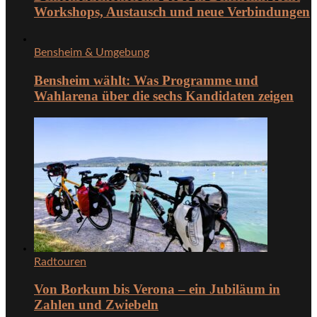
Workshops, Austausch und neue Verbindungen
Bensheim & Umgebung
Bensheim wählt: Was Programme und
Wahlarena über die sechs Kandidaten zeigen
Radtouren
Von Borkum bis Verona – ein Jubiläum in
Zahlen und Zwiebeln