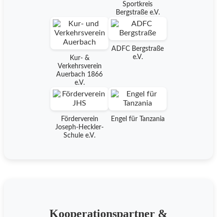
Sportkreis
Bergstraße e.V.
ADFC Bergstraße
e.V.
Kur- &
Verkehrsverein
Auerbach 1866
e.V.
Förderverein
Engel für Tanzania
Joseph-Heckler-
Schule e.V.
Kooperationspartner &