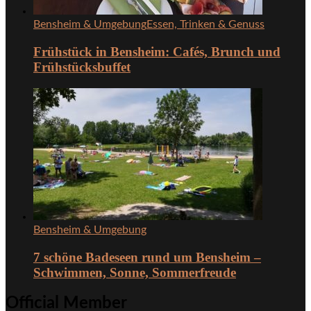
Bensheim & Umgebung
Essen, Trinken & Genuss
Frühstück in Bensheim: Cafés, Brunch und
Frühstücksbuffet
Bensheim & Umgebung
7 schöne Badeseen rund um Bensheim –
Schwimmen, Sonne, Sommerfreude
Official Member