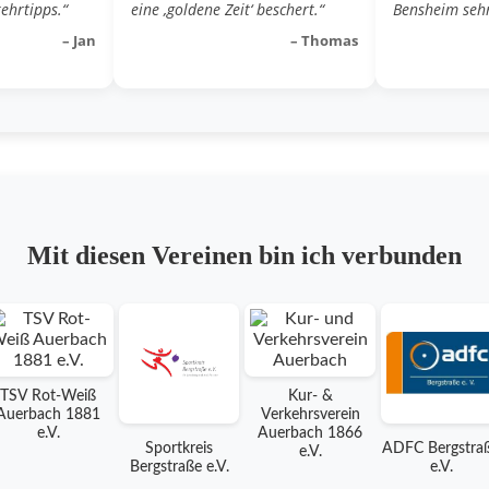
ehrtipps.“
eine ‚goldene Zeit‘ beschert.“
Bensheim sehr
– Jan
– Thomas
Mit diesen Vereinen bin ich verbunden
TSV Rot-Weiß
Kur- &
Auerbach 1881
Verkehrsverein
e.V.
Auerbach 1866
Sportkreis
ADFC Bergstra
e.V.
Bergstraße e.V.
e.V.