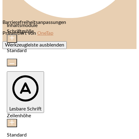
Barrierefreiheitsanpassungen
Inhaltsmodule
Schriftgröße
Präsentiert von
OneTap
Werkzeugleiste ausblenden
Standard
Lesbare Schrift
Zeilenhöhe
Standard