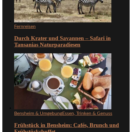
Fernreisen
Durch Krater und Savannen – Safari in
Tansanias Naturparadiesen
Bensheim & Umgebung
Essen, Trinken & Genuss
Frühstück in Bensheim: Cafés, Brunch und
Frühstücksbuffet