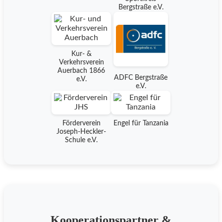
Bergstraße e.V.
Kur- &
Verkehrsverein
Auerbach 1866
ADFC Bergstraße
e.V.
e.V.
Förderverein
Engel für Tanzania
Joseph-Heckler-
Schule e.V.
Kooperationspartner &