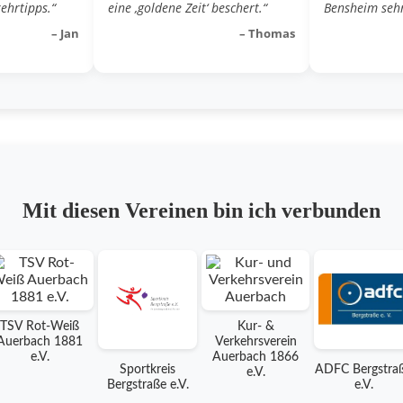
ehrtipps.“
eine ‚goldene Zeit‘ beschert.“
Bensheim sehr
– Jan
– Thomas
Mit diesen Vereinen bin ich verbunden
TSV Rot-Weiß
Kur- &
Auerbach 1881
Verkehrsverein
e.V.
Auerbach 1866
Sportkreis
ADFC Bergstra
e.V.
Bergstraße e.V.
e.V.