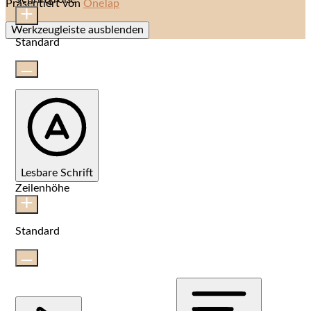
Präsentiert von
OneTap
Werkzeugleiste ausblenden
Standard
Lesbare Schrift
Zeilenhöhe
Standard