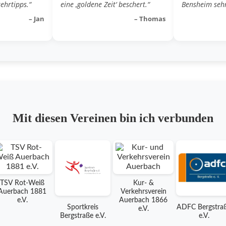
ehrtipps.“
eine ‚goldene Zeit‘ beschert.“
Bensheim sehr
– Jan
– Thomas
Mit diesen Vereinen bin ich verbunden
TSV Rot-Weiß
Kur- &
Auerbach 1881
Verkehrsverein
e.V.
Auerbach 1866
Sportkreis
ADFC Bergstra
e.V.
Bergstraße e.V.
e.V.