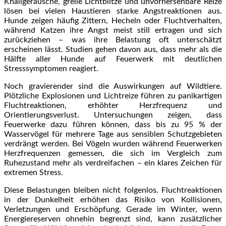
Knallgeräusche, grelle Lichtblitze und unvorhersehbare Reize
lösen bei vielen Haustieren starke Angstreaktionen aus.
Hunde zeigen häufig Zittern, Hecheln oder Fluchtverhalten,
während Katzen ihre Angst meist still ertragen und sich
zurückziehen – was ihre Belastung oft unterschätzt
erscheinen lässt. Studien gehen davon aus, dass mehr als die
Hälfte aller Hunde auf Feuerwerk mit deutlichen
Stresssymptomen reagiert.
Noch gravierender sind die Auswirkungen auf Wildtiere.
Plötzliche Explosionen und Lichtreize führen zu panikartigen
Fluchtreaktionen, erhöhter Herzfrequenz und
Orientierungsverlust. Untersuchungen zeigen, dass
Feuerwerke dazu führen können, dass bis zu 95 % der
Wasservögel für mehrere Tage aus sensiblen Schutzgebieten
verdrängt werden. Bei Vögeln wurden während Feuerwerken
Herzfrequenzen gemessen, die sich im Vergleich zum
Ruhezustand mehr als verdreifachen – ein klares Zeichen für
extremen Stress.
Diese Belastungen bleiben nicht folgenlos. Fluchtreaktionen
in der Dunkelheit erhöhen das Risiko von Kollisionen,
Verletzungen und Erschöpfung. Gerade im Winter, wenn
Energiereserven ohnehin begrenzt sind, kann zusätzlicher