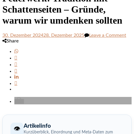
Schattenseiten – Gründe,
warum wir umdenken sollten
on
30. Dezember 2024
28. Dezember 2025
Leave a Comment
Feu
Share
Tra
mit
Sch
–
Grü
wa
wir
um
soll
Artikelinfo
👁️
Kurzüberblick, Einordnung und Meta-Daten zum