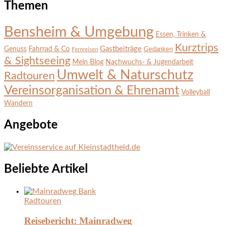
Themen
Bensheim & Umgebung
Essen, Trinken &
Kurztrips
Gastbeiträge
Genuss
Fahrrad & Co
Gedanken
Fernreisen
& Sightseeing
Mein Blog
Nachwuchs- & Jugendarbeit
Umwelt & Naturschutz
Radtouren
Vereinsorganisation & Ehrenamt
Volleyball
Wandern
Angebote
Beliebte Artikel
Radtouren
Reisebericht: Mainradweg