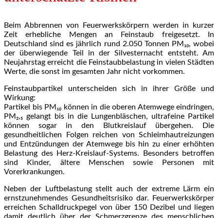
Beim Abbrennen von Feuerwerkskörpern werden in kurzer
Zeit erhebliche Mengen an Feinstaub freigesetzt. In
Deutschland sind es jährlich rund 2.050 Tonnen PM₁₀, wobei
der überwiegende Teil in der Silvesternacht entsteht. Am
Neujahrstag erreicht die Feinstaubbelastung in vielen Städten
Werte, die sonst im gesamten Jahr nicht vorkommen.
Feinstaubpartikel unterscheiden sich in ihrer Größe und
Wirkung:
Partikel bis PM₁₀ können in die oberen Atemwege eindringen,
PM₂,₅ gelangt bis in die Lungenbläschen, ultrafeine Partikel
können sogar in den Blutkreislauf übergehen. Die
gesundheitlichen Folgen reichen von Schleimhautreizungen
und Entzündungen der Atemwege bis hin zu einer erhöhten
Belastung des Herz-Kreislauf-Systems. Besonders betroffen
sind Kinder, ältere Menschen sowie Personen mit
Vorerkrankungen.
Neben der Luftbelastung stellt auch der extreme Lärm ein
ernstzunehmendes Gesundheitsrisiko dar. Feuerwerkskörper
erreichen Schalldruckpegel von über 150 Dezibel und liegen
damit deutlich über der Schmerzgrenze des menschlichen