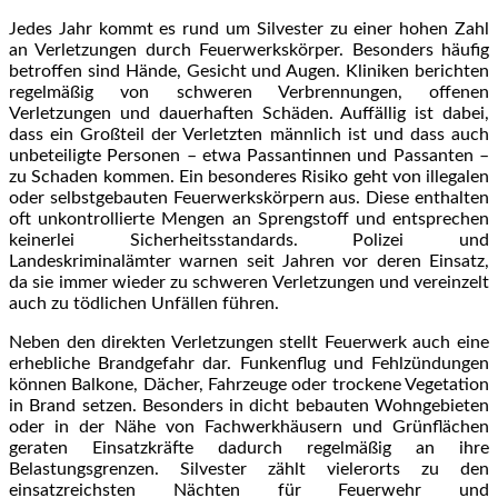
Jedes Jahr kommt es rund um Silvester zu einer hohen Zahl
an Verletzungen durch Feuerwerkskörper. Besonders häufig
betroffen sind Hände, Gesicht und Augen. Kliniken berichten
regelmäßig von schweren Verbrennungen, offenen
Verletzungen und dauerhaften Schäden. Auffällig ist dabei,
dass ein Großteil der Verletzten männlich ist und dass auch
unbeteiligte Personen – etwa Passantinnen und Passanten –
zu Schaden kommen. Ein besonderes Risiko geht von illegalen
oder selbstgebauten Feuerwerkskörpern aus. Diese enthalten
oft unkontrollierte Mengen an Sprengstoff und entsprechen
keinerlei Sicherheitsstandards. Polizei und
Landeskriminalämter warnen seit Jahren vor deren Einsatz,
da sie immer wieder zu schweren Verletzungen und vereinzelt
auch zu tödlichen Unfällen führen.
Neben den direkten Verletzungen stellt Feuerwerk auch eine
erhebliche Brandgefahr dar. Funkenflug und Fehlzündungen
können Balkone, Dächer, Fahrzeuge oder trockene Vegetation
in Brand setzen. Besonders in dicht bebauten Wohngebieten
oder in der Nähe von Fachwerkhäusern und Grünflächen
geraten Einsatzkräfte dadurch regelmäßig an ihre
Belastungsgrenzen. Silvester zählt vielerorts zu den
einsatzreichsten Nächten für Feuerwehr und