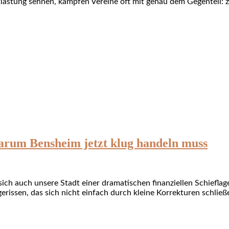
Entlastung sehnen, kämpfen Vereine oft mit genau dem Gegenteil: 
arum Bensheim jetzt klug handeln muss
t sich auch unsere Stadt einer dramatischen finanziellen Schief
rissen, das sich nicht einfach durch kleine Korrekturen schließ