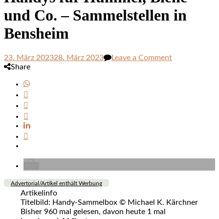
und Co. – Sammelstellen in
Bensheim
on
23. März 2023
28. März 2023
Leave a Comment
Handys
Share
für
Hummel,
Biene
und
Co.
–
Sammelstelle
in
Bensheim
Advertorial/Artikel enthält Werbung
Artikelinfo
Titelbild: Handy-Sammelbox © Michael K. Kärchner
Bisher 960 mal gelesen, davon heute 1 mal