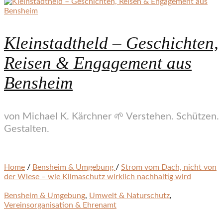
Kleinstadtheld – Geschichten,
Reisen & Engagement aus
Bensheim
von Michael K. Kärchner 🌱 Verstehen. Schützen.
Gestalten.
Home
/
Bensheim & Umgebung
/
Strom vom Dach, nicht von
der Wiese – wie Klimaschutz wirklich nachhaltig wird
Bensheim & Umgebung
,
Umwelt & Naturschutz
,
Vereinsorganisation & Ehrenamt