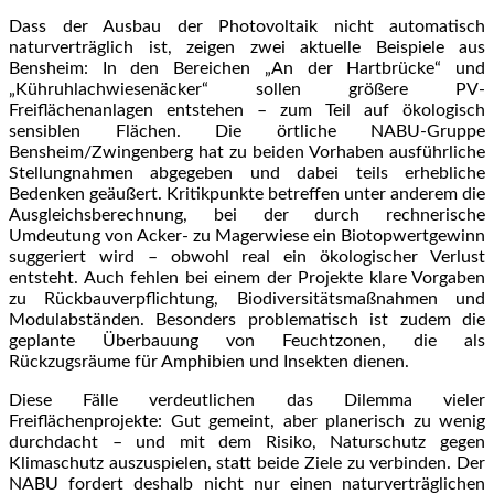
Dass der Ausbau der Photovoltaik nicht automatisch
naturverträglich ist, zeigen zwei aktuelle Beispiele aus
Bensheim: In den Bereichen „An der Hartbrücke“ und
„Kühruhlachwiesenäcker“ sollen größere PV-
Freiflächenanlagen entstehen – zum Teil auf ökologisch
sensiblen Flächen. Die örtliche NABU-Gruppe
Bensheim/Zwingenberg hat zu beiden Vorhaben ausführliche
Stellungnahmen abgegeben und dabei teils erhebliche
Bedenken geäußert. Kritikpunkte betreffen unter anderem die
Ausgleichsberechnung, bei der durch rechnerische
Umdeutung von Acker- zu Magerwiese ein Biotopwertgewinn
suggeriert wird – obwohl real ein ökologischer Verlust
entsteht. Auch fehlen bei einem der Projekte klare Vorgaben
zu Rückbauverpflichtung, Biodiversitätsmaßnahmen und
Modulabständen. Besonders problematisch ist zudem die
geplante Überbauung von Feuchtzonen, die als
Rückzugsräume für Amphibien und Insekten dienen.
Diese Fälle verdeutlichen das Dilemma vieler
Freiflächenprojekte: Gut gemeint, aber planerisch zu wenig
durchdacht – und mit dem Risiko, Naturschutz gegen
Klimaschutz auszuspielen, statt beide Ziele zu verbinden. Der
NABU fordert deshalb nicht nur einen naturverträglichen