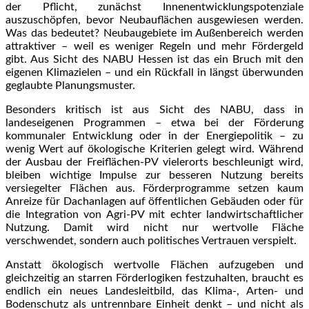
der Pflicht, zunächst Innenentwicklungspotenziale
auszuschöpfen, bevor Neubauflächen ausgewiesen werden.
Was das bedeutet? Neubaugebiete im Außenbereich werden
attraktiver – weil es weniger Regeln und mehr Fördergeld
gibt. Aus Sicht des NABU Hessen ist das ein Bruch mit den
eigenen Klimazielen – und ein Rückfall in längst überwunden
geglaubte Planungsmuster.
Besonders kritisch ist aus Sicht des NABU, dass in
landeseigenen Programmen – etwa bei der Förderung
kommunaler Entwicklung oder in der Energiepolitik – zu
wenig Wert auf ökologische Kriterien gelegt wird. Während
der Ausbau der Freiflächen-PV vielerorts beschleunigt wird,
bleiben wichtige Impulse zur besseren Nutzung bereits
versiegelter Flächen aus. Förderprogramme setzen kaum
Anreize für Dachanlagen auf öffentlichen Gebäuden oder für
die Integration von Agri-PV mit echter landwirtschaftlicher
Nutzung. Damit wird nicht nur wertvolle Fläche
verschwendet, sondern auch politisches Vertrauen verspielt.
Anstatt ökologisch wertvolle Flächen aufzugeben und
gleichzeitig an starren Förderlogiken festzuhalten, braucht es
endlich ein neues Landesleitbild, das Klima-, Arten- und
Bodenschutz als untrennbare Einheit denkt – und nicht als