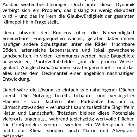
Ausbau weiter beschleunigen. Doch hinter dieser Dynamik
verbirgt sich ein Problem, das bislang zu wenig diskutiert
wird – und das im Kern die Glaubwürdigkeit der gesamten
Klimapolitik in Frage stellt.
Denn obwohl der Konsens über die Notwendigkeit
erneuerbarer Energiequellen wächst, geraten dabei immer
häufiger andere Schutzgüter unter die Räder: fruchtbare
Böden, artenreiche Lebensräume und lokal gewachsene
Landschaften. In vielen Kommunen werden neue Baugebiete
ausgewiesen, Photovoltaikfelder „auf der grünen Wiese“
geplant, Ausgleichsmaßnahmen kreativ gerechnet – und das
alles unter dem Deckmantel einer angeblich nachhaltigen
Entwicklung.
Dabei wäre die Lösung so einfach wie naheliegend: Dächer
zuerst. Die Nutzung bereits bebauter und versiegelter
Flächen – von Dächern über Parkplätze bis hin zu
Lärmschutzwänden – verursacht kaum zusätzliche Eingriffe in
Natur und Landschaft. Trotzdem bleiben diese Potenziale
vielerorts ungenutzt, während gleichzeitig wertvolle Flächen
für Großprojekte geopfert werden. Ein Widerspruch, der
nicht nur Klima, sondern auch Natur und Akzeptanz
gefährdet.