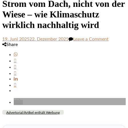
Strom vom Dach, nicht von der
Wiese – wie Klimaschutz
wirklich nachhaltig wird
on
19. Juni 2025
22. Dezember 2025
Leave a Comment
Strom
Share
vom
Dach,
nicht
von
der
Wiese
–
wie
Klimasch
wirklich
nachhalti
wird
Advertorial/Artikel enthält Werbung