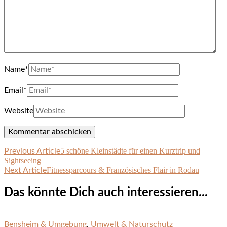
Name
*
Email
*
Website
5 schöne Kleinstädte für einen Kurztrip und
Post
Previous Article
Sightseeing
Navigation
Fitnessparcours & Französisches Flair in Rodau
Next Article
Das könnte Dich auch interessieren...
Bensheim & Umgebung
,
Umwelt & Naturschutz