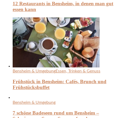
12 Restaurants in Bensheim, in denen man gut
essen kann
Bensheim & Umgebung
Essen, Trinken & Genuss
Frühstück in Bensheim: Cafés, Brunch und
Frühstücksbuffet
Bensheim & Umgebung
7 schöne Badeseen rund um Bensheim –