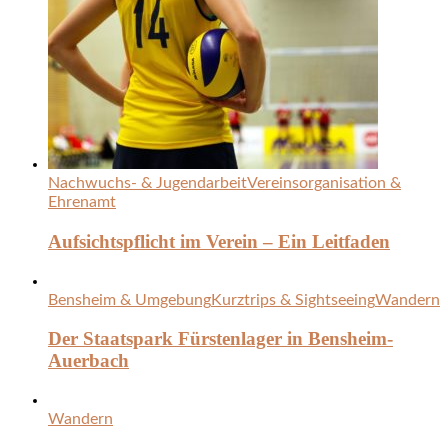
Nachwuchs- & Jugendarbeit
Vereinsorganisation &
Ehrenamt
Aufsichtspflicht im Verein – Ein Leitfaden
Bensheim & Umgebung
Kurztrips & Sightseeing
Wandern
Der Staatspark Fürstenlager in Bensheim-
Auerbach
Wandern