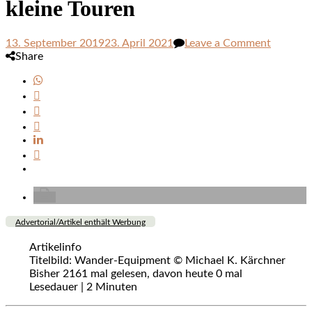
kleine Touren
on
13. September 2019
23. April 2021
Leave a Comment
Meine
Share
Wander
Packlist
für
kleine
Touren
Advertorial/Artikel enthält Werbung
Artikelinfo
Titelbild: Wander-Equipment © Michael K. Kärchner
Bisher 2161 mal gelesen, davon heute 0 mal
Lesedauer |
2
Minuten