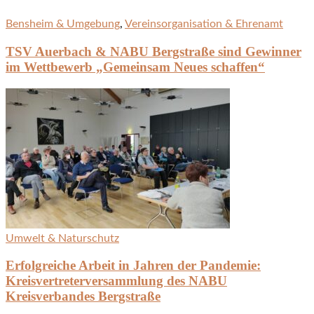
Bensheim & Umgebung
,
Vereinsorganisation & Ehrenamt
TSV Auerbach & NABU Bergstraße sind Gewinner
im Wettbewerb „Gemeinsam Neues schaffen“
Umwelt & Naturschutz
Erfolgreiche Arbeit in Jahren der Pandemie:
Kreisvertreterversammlung des NABU
Kreisverbandes Bergstraße