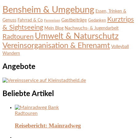
Bensheim & Umgebung
Essen, Trinken &
Kurztrips
Gastbeiträge
Genuss
Fahrrad & Co
Gedanken
Fernreisen
& Sightseeing
Mein Blog
Nachwuchs- & Jugendarbeit
Umwelt & Naturschutz
Radtouren
Vereinsorganisation & Ehrenamt
Volleyball
Wandern
Angebote
Beliebte Artikel
Radtouren
Reisebericht: Mainradweg