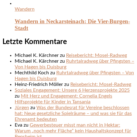
Wandern
Wandern in Neckarsteinach: Die Vier-Burgen-
Stadt
Letzte Kommentare
Michael K. Kärchner
zu
Reisebericht: Mosel-Radweg
Michael K. Kärchner
zu
Ruhrtalradweg über Pfingsten –
Von Hagen bis Duisburg
Mechthild Koch
zu
Ruhrtalradweg über Pfingsten – Von
Hagen bis Duisburg
Heinz-Friedrich Möller
zu
Reisebericht: Mosel-Radweg
Soziales Engagement: Unsere 6 Herzensprojekte 2025
zu
Mit Herz und Engagement: Cornelia Engels
Hilfsprojekte für Kinder in Tansania
Jürgen
zu
Was der Bundesrat für Vereine beschlossen
hat: Neue gesetzliche Spielräume – und was sie für das
Ehrenamt bedeuten
Eva
zu
Gewerbesteuer misst man nicht in Hektar:
Warum „noch mehr Fläche“ kein Haushaltskonzept für
Bensheim ist