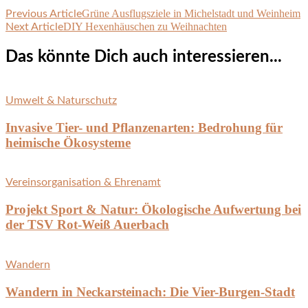
Grüne Ausflugsziele in Michelstadt und Weinheim
Post
Previous Article
DIY Hexenhäuschen zu Weihnachten
Next Article
Navigation
Das könnte Dich auch interessieren...
Umwelt & Naturschutz
Invasive Tier- und Pflanzenarten: Bedrohung für
heimische Ökosysteme
Vereinsorganisation & Ehrenamt
Projekt Sport & Natur: Ökologische Aufwertung bei
der TSV Rot-Weiß Auerbach
Wandern
Wandern in Neckarsteinach: Die Vier-Burgen-Stadt