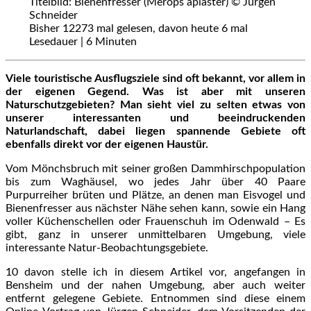
Titelbild: Bienenfresser (Merops apiaster) © Jürgen
Schneider
Bisher 12273 mal gelesen, davon heute 6 mal
Lesedauer |
6
Minuten
Viele touristische Ausflugsziele sind oft bekannt, vor allem in
der eigenen Gegend. Was ist aber mit unseren
Naturschutzgebieten? Man sieht viel zu selten etwas von
unserer interessanten und beeindruckenden
Naturlandschaft, dabei liegen spannende Gebiete oft
ebenfalls direkt vor der eigenen Haustür.
Vom Mönchsbruch mit seiner großen Dammhirschpopulation
bis zum Waghäusel, wo jedes Jahr über 40 Paare
Purpurreiher brüten und Plätze, an denen man Eisvogel und
Bienenfresser aus nächster Nähe sehen kann, sowie ein Hang
voller Küchenschellen oder Frauenschuh im Odenwald – Es
gibt, ganz in unserer unmittelbaren Umgebung, viele
interessante Natur-Beobachtungsgebiete.
10 davon stelle ich in diesem Artikel vor, angefangen in
Bensheim und der nahen Umgebung, aber auch weiter
entfernt gelegene Gebiete. Entnommen sind diese einem