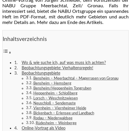
Online-Vortrag von Jürgen Schneider, dem Vorsitzenden der
NABU Gruppe Meerbachtal, Zell/ Gronau. Falls Ihr
interessiert seid, bietet die NABU Ortsgruppe ein spannendes
Heft im PDF-Format, mit deutlich mehr Gebieten und auch
mehr Details an. Mehr dazu am Ende des Artikels.
Inhaltsverzeichnis
Wo & wie suche ich, auf was muss ich achten?
Beobachtungsgebiete: Verhaltensregeln!
Beobachtungsgebiete
Bensheim – Meerbachtal – Magerrasen von Gronau
Bensheim – Hemsberg
Bensheim/Heppenheim Tongruben
Heppenheim – Schloßberg
Lorsch – Weschnitzwiesen
Neuschloß – Sendemaste
Viernheim – Viernheimer Heide
Bickenbach – Erlensee und Landbach
Rodau – Niederwaldsee
Rüdesheim – Weinberge
Online-Vortrag als Video