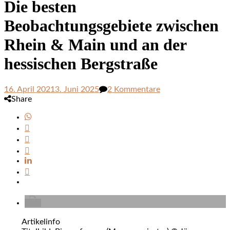
Die besten
Beobachtungsgebiete zwischen
Rhein & Main und an der
hessischen Bergstraße
zu
16. April 2021
3. Juni 2025
2 Kommentare
Die
Share
besten
Beobachtungsgebie
zwischen
Rhein
&
Main
und
an
der
hessischen
Bergstraße
Artikelinfo